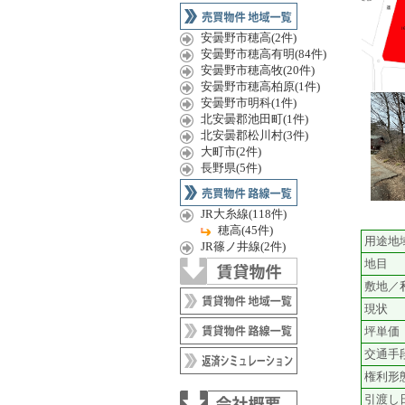
安曇野市穂高(2件)
安曇野市穂高有明(84件)
安曇野市穂高牧(20件)
安曇野市穂高柏原(1件)
安曇野市明科(1件)
北安曇郡池田町(1件)
北安曇郡松川村(3件)
大町市(2件)
長野県(5件)
JR大糸線(118件)
穂高(45件)
用途地
JR篠ノ井線(2件)
地目
敷地／
現状
坪単価
交通手
権利形
引渡し