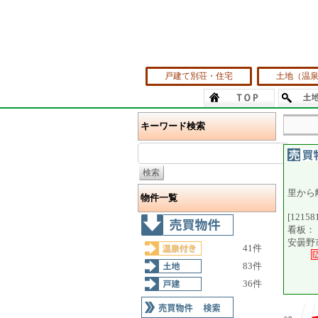
戸建て別荘・住宅
土地（温
キーワード検索
里から
物件一覧
[12158
看板：
安曇野市
41件
83件
36件