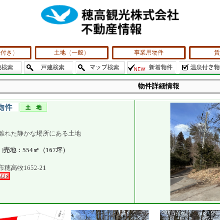
泉付き）
土地（一般）
事業用物件
賃
物件詳細情報
離れた静かな場所にある土地
1]
売地：554㎡（167坪）
穂高牧1652-21