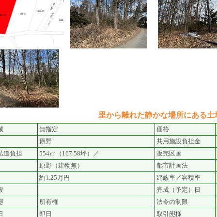
里から離れた静かな場所にある土
域
無指定
価格
原野
共用施設負担金
私道負担
554㎡（167.58坪）／
販売区画
原野（建物無）
都市計画法
約1.25万円
建蔽率／容積率
段
完成（予定）日
態
所有権
法令の制限
日
即日
取引態様