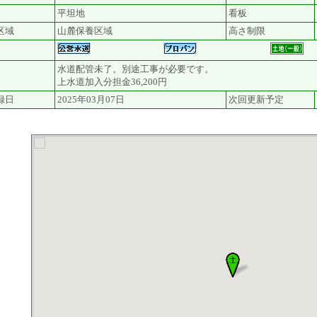
平坦地
看板
区域
山麓保養区域
高さ制限
水道配管未了。別途工事が必要です。
上水道加入分担金36,200円
録日
2025年03月07日
次回更新予定