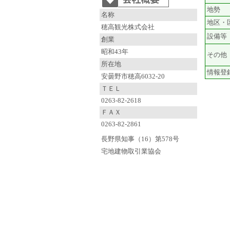
地勢
名称
地区・
穂高観光株式会社
設備等
創業
昭和43年
その他
所在地
情報登
安曇野市穂高6032-20
ＴＥＬ
0263-82-2618
ＦＡＸ
0263-82-2861
長野県知事（16）第578号
宅地建物取引業協会