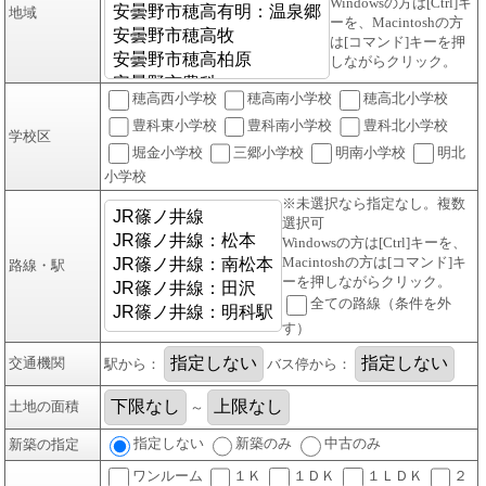
Windowsの方は[Ctrl]キ
地域
ーを、Macintoshの方
は[コマンド]キーを押
しながらクリック。
穂高西小学校
穂高南小学校
穂高北小学校
豊科東小学校
豊科南小学校
豊科北小学校
学校区
堀金小学校
三郷小学校
明南小学校
明北
小学校
※未選択なら指定なし。複数
選択可
Windowsの方は[Ctrl]キーを、
Macintoshの方は[コマンド]キ
路線・駅
ーを押しながらクリック。
全ての路線（条件を外
す）
交通機関
駅から：
バス停から：
土地の面積
～
指定しない
新築のみ
中古のみ
新築の指定
ワンルーム
１Ｋ
１ＤＫ
１ＬＤＫ
２