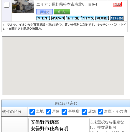
エリア：長野県松本市寿北6丁目6-4
↑ ツルヤ、イオンなど商業施設へ車約5分で、買い物便利な立地です。キッチン・バス・トイ
レ・玄関ドアを新品交換済み。
更に絞り込む
土地
戸建
事務所
店舗
倉庫・その他
物件の区分
※未選択なら指定な
し。複数選択可