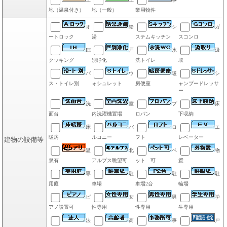
地（温泉付き）
地（一般）
業用物件
オ
給
シ
ガ
ートロック
湯
ステムキッチン
スコンロ
IH
戸
水
汲
クッキング
別浄化
洗トイレ
取
バ
ウ
暖
シ
ス・トイレ別
ォシュレット
房便座
ャンプードレッサ
ー
洗
室
プ
床
面台
内洗濯機置場
ロパン
下収納
床
バ
ロ
エ
暖房
ルコニー
フト
レベーター
建物の設備等
温
北
ペ
物
泉有
アルプス眺望可
ット 可
置
専
駐
駐
駐
用庭
車場
車場2台
輪場
ピ
女
男
学
アノ設置可
性専用
性専用
生専用
法
高
事
戸