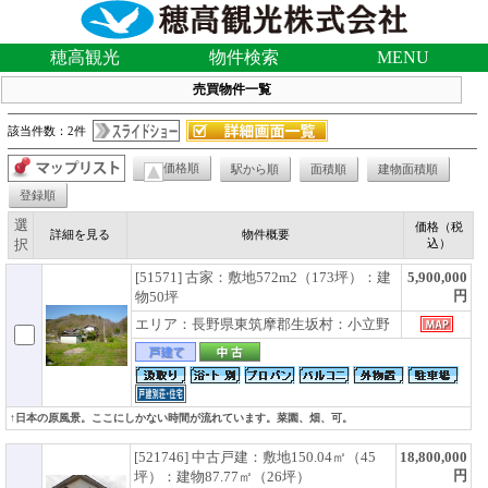
穂高観光
物件検索
MENU
売買物件一覧
該当件数：2件
価格順
駅から順
面積順
建物面積順
登録順
選
価格（税
詳細を見る
物件概要
択
込）
[51571] 古家：敷地572m2（173坪）：建
5,900,000
円
物50坪
エリア：長野県東筑摩郡生坂村：小立野
↑日本の原風景。ここにしかない時間が流れています。菜園、畑、可。
[521746] 中古戸建：敷地150.04㎡（45
18,800,000
円
坪）：建物87.77㎡（26坪）