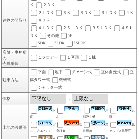
Ｋ
２ＤＫ
２ＬＤＫ
３Ｋ
３ＤＫ
３ＬＤＫ
４Ｋ
４ＤＫ
建物の間取り
４ＬＤＫ
２ＳＬＤＫ
３ＳＬＤＫ
４ＳＬ
ＤＫ
その他
5K
5DK
5LDK
5SLDK
店舗・事務所
１フロアー
１区画
１棟
の
売買単位
平面
地下
チェーン式
立体自走式
立
体タワー式
機械式
駐車方法
シャッター式
価格
～
水
下
戸
汲
道
水
別浄化槽
取
ガ
温
温
北
土地の設備等
ス（プロパン）
泉権有
泉権無
アルプス眺望可
土
土
事