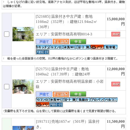
↑ しゃくなげの湯に近い好立地。道路アクセス良好。ほぼ平坦な敷地313坪。温泉付き。建物
は補修が必要。
[521685] 温泉付き中古戸建：敷地
15,000,000
1166m2（352坪）：建物121.94m2㎡
円
（36坪）
エリア：安曇野市穂高有明8014-3
↑ 桧を使った全面板張りの空間。352坪の敷地のなかにポツンと建つ温泉付き２階建て。
[521751] 温泉付中古戸建：敷地
12,000,000
円
1049m2（317.39坪）：建物24坪
エリア：安曇野市穂高有明温泉郷：小岩
嶽
↑安曇野を見下ろす立地。山を背にして眼前には安曇野を遠くまで見渡す眺望が開ける。
[191711] 売地1657㎡（501坪）温泉付
11,500,000
円
き。