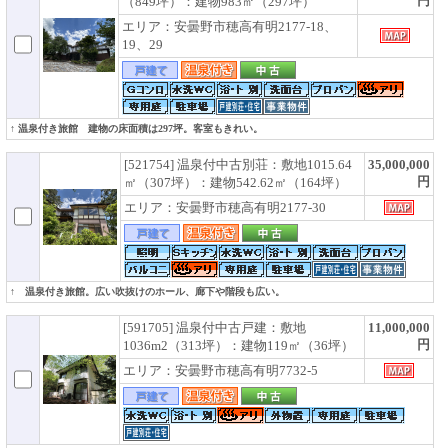
円
（849坪）：建物983㎡（297坪）
エリア：安曇野市穂高有明2177-18、
19、29
↑ 温泉付き旅館 建物の床面積は297坪。客室もきれい。
[521754] 温泉付中古別荘：敷地1015.64
35,000,000
円
㎡（307坪）：建物542.62㎡（164坪）
エリア：安曇野市穂高有明2177-30
↑ 温泉付き旅館。広い吹抜けのホール、廊下や階段も広い。
[591705] 温泉付中古戸建：敷地
11,000,000
円
1036m2（313坪）：建物119㎡（36坪）
エリア：安曇野市穂高有明7732-5