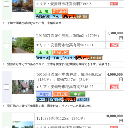
エリア：安曇野市穂高有明7392-2
↑ 平坦で閑静な林のなかの一角、未舗装道路。
1,300,000
[191567] 温泉付売地：565m2（170坪）
円
エリア：安曇野市穂高有明9031-31
↑ 定住者も増えつつあるエリア。立木を伐採すれば眺望も期待できます。温泉付き。
[591534] 温泉付中古戸建：敷地449.82㎡
4,000,000
円
（136坪）：建物72.17㎡（21坪）
エリア：安曇野市穂高有明2248-27
↑ 別荘地内に建つ三角屋根の家。温泉付き。リフォーム必要築50年。
10,000,000
[121638] 売地1125㎡（340坪）
円
エリア：安曇野市穂高有明877-25