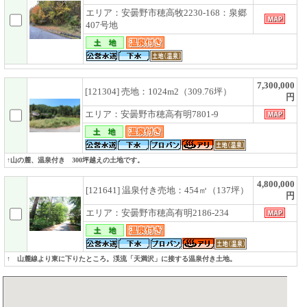
エリア：安曇野市穂高牧2230-168：泉郷
407号地
7,300,000
[121304] 売地：1024m2（309.76坪）
円
エリア：安曇野市穂高有明7801-9
↑山の麓、温泉付き 300坪越えの土地です。
4,800,000
[121641] 温泉付き売地：454㎡（137坪）
円
エリア：安曇野市穂高有明2186-234
↑ 山麓線より東に下りたところ。渓流「天満沢」に接する温泉付き土地。