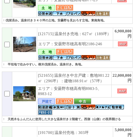
↑ 伐採済み。温泉付き３４０坪の土地。安曇野を見おろす立地。東南角地。
6,900,000
[121715] 温泉付き売地：627㎡（189坪）
円
エリア：安曇野市穂高有明2186-246
↑ 平坦地で住みやすい。樹木伐採済み。温泉付き。角地。
[521655] 温泉付き中古戸建：敷地981.22
22,000,000
円
㎡（296坪）：建物188.91㎡（57坪）
エリア：安曇野市穂高有明8983-5、
8983-12
↑ 天然木をふんだんに使用した大きな温泉付き２階建て。西側（山側）の視界開ける
5,000,000
[191700] 温泉付売地：303坪
円