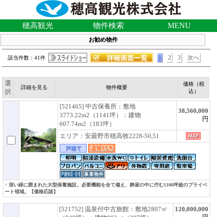
穂高観光
物件検索
MENU
お勧め物件
1
2
3
次へ
該当件数：41件
選
価格（税
詳細を見る
物件概要
択
込）
[521465] 中古保養所：敷地
38,560,000
3773.22m2（1141坪）：建物
円
607.74m2（183坪）
エリア：安曇野市穂高牧2228-50,51
↑ 深い緑に囲まれた大型保養施設。必要機能を全て備え、静寂の中に佇む1100坪超のプライベ
ート領域。【価格応談】
[521752] 温泉付中古旅館：敷地2807㎡
120,000,000