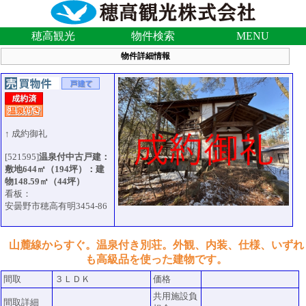
穂高観光
物件検索
MENU
物件詳細情報
↑ 成約御礼
[521595]
温泉付中古戸建：
敷地644㎡（194坪）：建
物148.59㎡（44坪）
看板：
安曇野市穂高有明3454-86
山麓線からすぐ。温泉付き別荘。外観、内装、仕様、いずれ
も高級品を使った建物です。
間取
３ＬＤＫ
価格
共用施設負
間取詳細