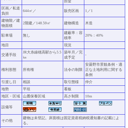
担金
区画／私道
644㎡／
販売区画
1／1
負担
建物階／建
2階建／148.59㎡
建物構造
木造
物面積
建蔽率：容
駐車場
無し
20%：40%
積率
地目
現況
JR大糸線穂高駅から5.5
築年月／完
交通手段
-
㎞
成予定
安曇野市景観条例・適
権利形態
所有権
法令の制限
正な土地利用に関する
条例
引渡し日
相談
取引態様
仲介
地勢
平坦
看板
地区・区域
山麓保養区域
高さ制限
10m
設備等
建物は未登記。床面積は固定資産税納税通知書の記載によ
その他
る。