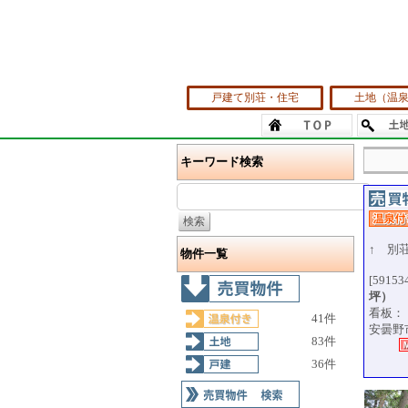
戸建て別荘・住宅
土地（温
キーワード検索
↑ 別
物件一覧
[59153
坪）
看板：
41件
安曇野市
83件
36件