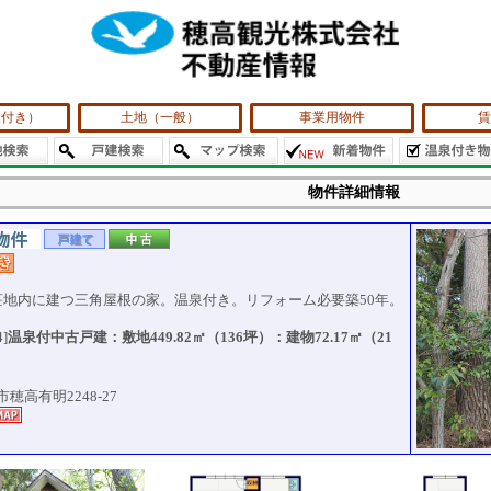
泉付き）
土地（一般）
事業用物件
賃
物件詳細情報
荘地内に建つ三角屋根の家。温泉付き。リフォーム必要築50年。
4]
温泉付中古戸建：敷地449.82㎡（136坪）：建物72.17㎡（21
穂高有明2248-27