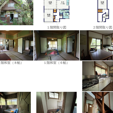
１階間取り図
２階間取り図
１階和室（８帖）
１階和室（６帖）