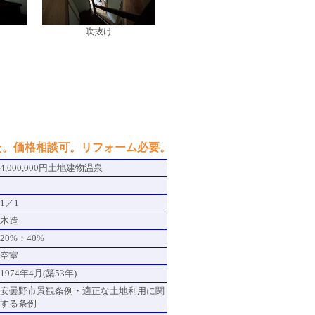
吹抜け
た。価格相談可。リフォーム必要。
4,000,000円土地建物温泉
1／1
木造
20%：40%
空室
1974年4月(築53年)
安曇野市景観条例・適正な土地利用に関
する条例