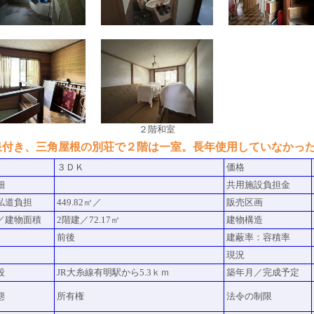
２階和室
泉付き、三角屋根の別荘で２階は一室。長年使用していなかっ
３ＤＫ
価格
細
共用施設負担金
私道負担
449.82㎡／
販売区画
／建物面積
2階建／72.17㎡
建物構造
前後
建蔽率：容積率
現況
段
JR大糸線有明駅から5.3ｋｍ
築年月／完成予定
態
所有権
法令の制限