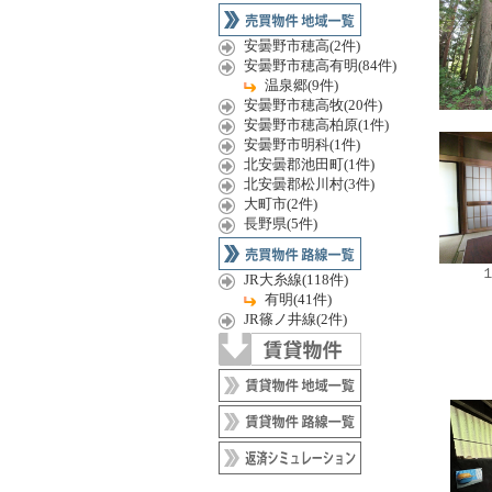
安曇野市穂高(2件)
安曇野市穂高有明(84件)
温泉郷(9件)
安曇野市穂高牧(20件)
安曇野市穂高柏原(1件)
安曇野市明科(1件)
北安曇郡池田町(1件)
北安曇郡松川村(3件)
大町市(2件)
長野県(5件)
JR大糸線(118件)
有明(41件)
JR篠ノ井線(2件)