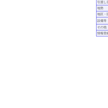
引渡し
地勢
地区・
設備等
その他
情報登