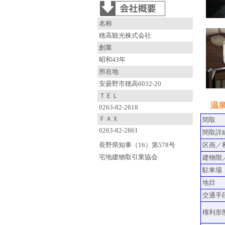
名称
穂高観光株式会社
創業
昭和43年
所在地
安曇野市穂高6032-20
ＴＥＬ
温
0263-82-2618
ＦＡＸ
間取
0263-82-2861
間取詳
長野県知事（16）第578号
区画／
宅地建物取引業協会
建物階
駐車場
地目
交通手
権利形