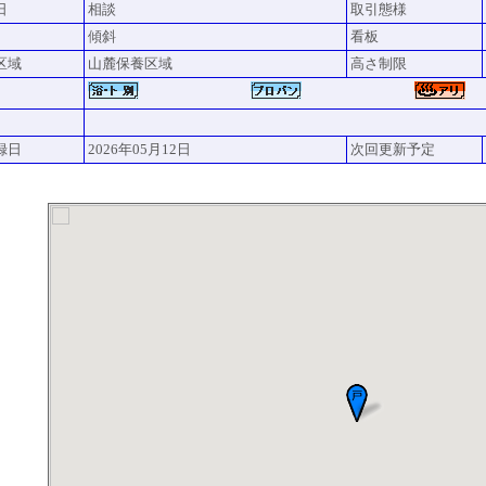
日
相談
取引態様
傾斜
看板
区域
山麓保養区域
高さ制限
録日
2026年05月12日
次回更新予定