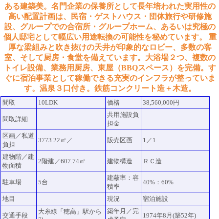
ある建築美。名門企業の保養所として長年培われた実用性の
高い配置計画は、民宿・ゲストハウス・団体旅行や研修施
設、グループでの合宿所・グループホーム、あるいは究極の
個人邸宅として幅広い用途転換の可能性を秘めています。 重
厚な梁組みと吹き抜けの天井が印象的なロビー、多数の客
室、そして厨房・食堂を備えています。大浴場２つ、複数の
トイレ設備、業務用厨房、東屋（BBQスペース）を完備。す
ぐに宿泊事業として稼働できる充実のインフラが整っていま
す。温泉３口付き。鉄筋コンクリート造＋木造。
間取
10LDK
価格
38,560,000円
共用施設負
間取詳細
担金
区画／私道
3773.22㎡／
販売区画
1／1
負担
建物階／建
2階建／607.74㎡
建物構造
ＲＣ造
物面積
建蔽率：容
駐車場
5台
40%：60%
積率
地目
現況
宿泊施設
築年月／完
大糸線「穂高」駅から
交通手段
1974年8月(築52年)