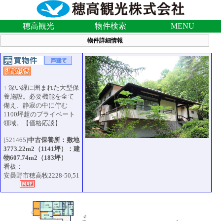
穂高観光
物件検索
MENU
物件詳細情報
↑ 深い緑に囲まれた大型保
養施設。必要機能を全て
備え、静寂の中に佇む
1100坪超のプライベート
領域。【価格応談】
[521465]
中古保養所：敷地
3773.22m2（1141坪）：建
物607.74m2（183坪）
看板：
安曇野市穂高牧2228-50,51