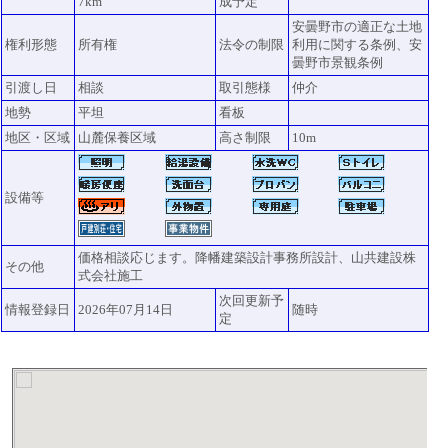
7km
成予定
安曇野市の適正な土地
権利形態
所有権
法令の制限
利用に関する条例、安
曇野市景観条例
引渡し日
相談
取引態様
仲介
地勢
平坦
看板
地区・区域
山麓保養区域
高さ制限
10m
設備等
価格相談応じます。降幡建築設計事務所設計、山共建設株
その他
式会社施工
次回更新予
情報登録日
2026年07月14日
随時
定