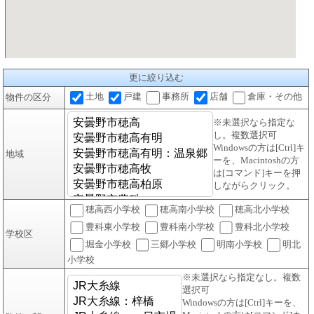
更に絞り込む
土地
戸建
事務所
店舗
倉庫・その他
物件の区分
※未選択なら指定な
し。複数選択可
Windowsの方は[Ctrl]キ
地域
ーを、Macintoshの方
は[コマンド]キーを押
しながらクリック。
穂高西小学校
穂高南小学校
穂高北小学校
豊科東小学校
豊科南小学校
豊科北小学校
学校区
堀金小学校
三郷小学校
明南小学校
明北
小学校
※未選択なら指定なし。複数
選択可
Windowsの方は[Ctrl]キーを、