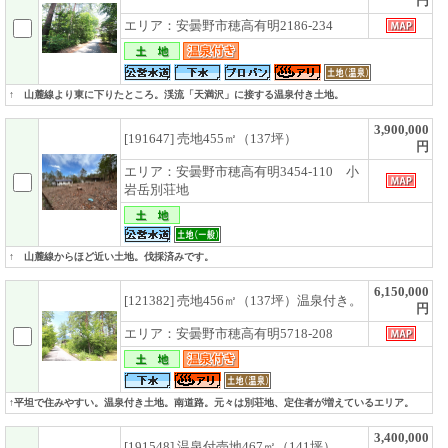
円
エリア：安曇野市穂高有明2186-234
↑ 山麓線より東に下りたところ。渓流「天満沢」に接する温泉付き土地。
3,900,000
[191647] 売地455㎡（137坪）
円
エリア：安曇野市穂高有明3454-110 小
岩岳別荘地
↑ 山麓線からほど近い土地。伐採済みです。
6,150,000
[121382] 売地456㎡（137坪）温泉付き。
円
エリア：安曇野市穂高有明5718-208
↑平坦で住みやすい。温泉付き土地。南道路。元々は別荘地、定住者が増えているエリア。
3,400,000
[191548] 温泉付売地467㎡（141坪）