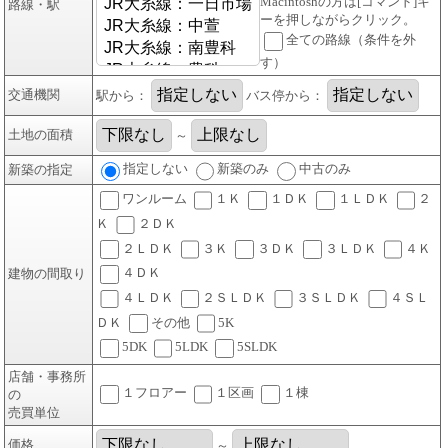
Macintoshの方は[コマンド]キ
路線・駅
ーを押しながらクリック。
全ての路線（条件を外
す）
交通機関
駅から：
バス停から：
土地の面積
～
指定しない
新築のみ
中古のみ
新築の指定
ワンルーム
１Ｋ
１ＤＫ
１ＬＤＫ
２
Ｋ
２ＤＫ
２ＬＤＫ
３Ｋ
３ＤＫ
３ＬＤＫ
４Ｋ
４ＤＫ
建物の間取り
４ＬＤＫ
２ＳＬＤＫ
３ＳＬＤＫ
４ＳＬ
ＤＫ
その他
5K
5DK
5LDK
5SLDK
店舗・事務所
１フロアー
１区画
１棟
の
売買単位
価格
～