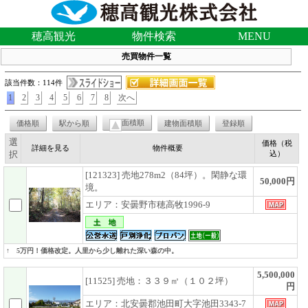
穂高観光
物件検索
MENU
売買物件一覧
該当件数：114件
1
2
3
4
5
6
7
8
次へ
面積順
価格順
駅から順
建物面積順
登録順
選
価格（税
詳細を見る
物件概要
択
込）
[121323] 売地278m2（84坪）。閑静な環
50,000円
境。
エリア：安曇野市穂高牧1996-9
↑ 5万円！価格改定。人里から少し離れた深い森の中。
5,500,000
[11525] 売地：３３９㎡（１０２坪）
円
エリア：北安曇郡池田町大字池田3343-7