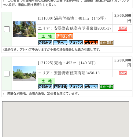
↑ このままでも使用可能な状態の良い店舗（住居併用）。山麓線（県道25号線）沿いでアク
セス良好。東南に開け見晴らしも良い。
2,800,000
[111030] 温泉付売地：481m2（145坪）
円
エリア：安曇野市穂高有明温泉郷9031-37
↑温泉付き。プレハブ等ありますが不要の場合撤去した後の引渡しです。
5,200,000
[121225] 売地：493㎡（149.3坪）
円
エリア：安曇野市穂高有明3456-13
↑ 閑静な別荘地。西南の角地。定住者も増えています。