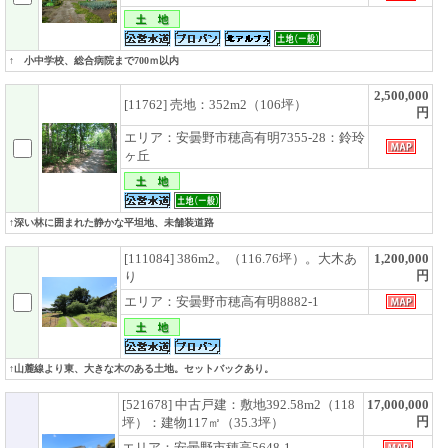
↑ 小中学校、総合病院まで700ｍ以内
2,500,000
[11762] 売地：352m2（106坪）
円
エリア：安曇野市穂高有明7355-28：鈴玲
ヶ丘
↑深い林に囲まれた静かな平坦地、未舗装道路
[111084] 386m2。（116.76坪）。大木あ
1,200,000
円
り
エリア：安曇野市穂高有明8882-1
↑山麓線より東、大きな木のある土地。セットバックあり。
[521678] 中古戸建：敷地392.58m2（118
17,000,000
円
坪）：建物117㎡（35.3坪）
エリア：安曇野市穂高5648-1