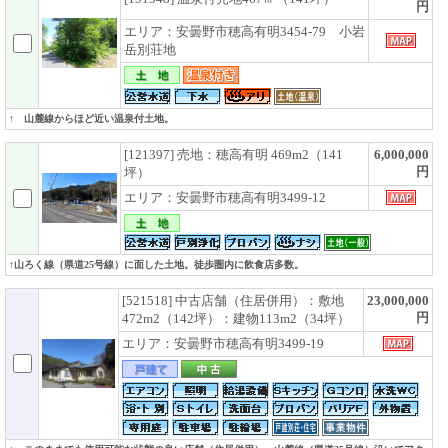
円
エリア：安曇野市穂高有明3454-79 小岩
岳別荘地
↑ 山麓線からほど近い温泉付土地。
[121397] 売地：穂高有明 469m2（141
6,000,000
円
坪）
エリア：安曇野市穂高有明3499-12
↑山ろく線（県道25号線）に面した土地。徒歩圏内に飲食店多数。
[521518] 中古店舗（住居併用）：敷地
23,000,000
円
472m2（142坪）：建物113m2（34坪）
エリア：安曇野市穂高有明3499-19