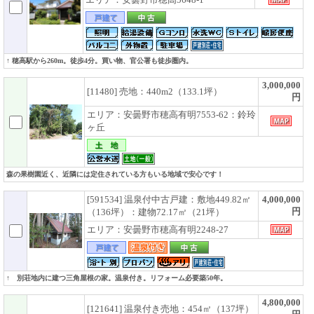
↑ 穂高駅から260m。徒歩4分。買い物、官公署も徒歩圏内。
3,000,000
[11480] 売地：440m2（133.1坪）
円
エリア：安曇野市穂高有明7553-62：鈴玲
ヶ丘
森の果樹園近く、近隣には定住されている方もいる地域で安心です！
[591534] 温泉付中古戸建：敷地449.82㎡
4,000,000
円
（136坪）：建物72.17㎡（21坪）
エリア：安曇野市穂高有明2248-27
↑ 別荘地内に建つ三角屋根の家。温泉付き。リフォーム必要築50年。
4,800,000
[121641] 温泉付き売地：454㎡（137坪）