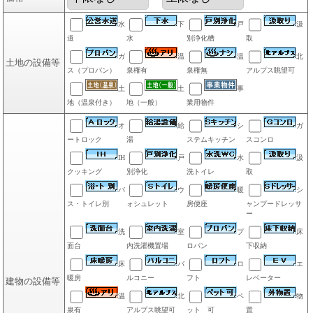
水
下
戸
汲
道
水
別浄化槽
取
ガ
温
温
北
土地の設備等
ス（プロパン）
泉権有
泉権無
アルプス眺望可
土
土
事
地（温泉付き）
地（一般）
業用物件
オ
給
シ
ガ
ートロック
湯
ステムキッチン
スコンロ
IH
戸
水
汲
クッキング
別浄化
洗トイレ
取
バ
ウ
暖
シ
ス・トイレ別
ォシュレット
房便座
ャンプードレッサ
ー
洗
室
プ
床
面台
内洗濯機置場
ロパン
下収納
床
バ
ロ
エ
暖房
ルコニー
フト
レベーター
建物の設備等
温
北
ペ
物
泉有
アルプス眺望可
ット 可
置