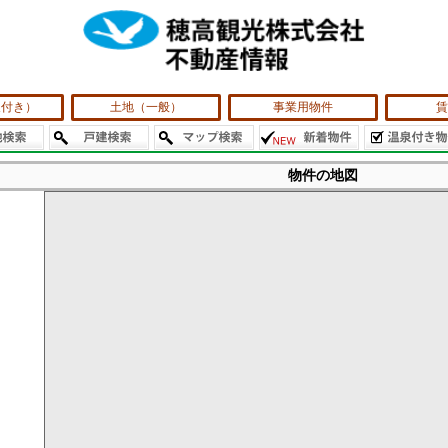
泉付き）
土地（一般）
事業用物件
賃
物件の地図