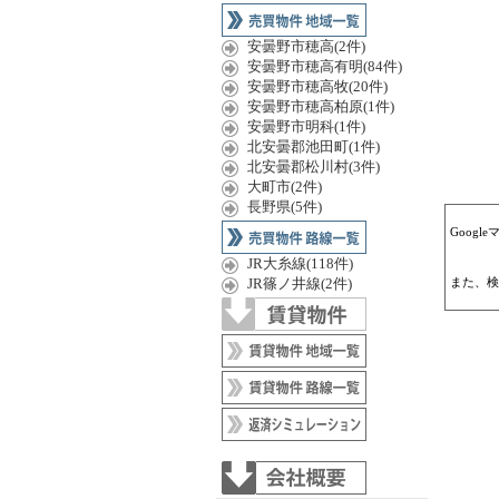
安曇野市穂高(2件)
安曇野市穂高有明(84件)
安曇野市穂高牧(20件)
安曇野市穂高柏原(1件)
安曇野市明科(1件)
北安曇郡池田町(1件)
北安曇郡松川村(3件)
大町市(2件)
長野県(5件)
Goog
JR大糸線(118件)
JR篠ノ井線(2件)
また、検