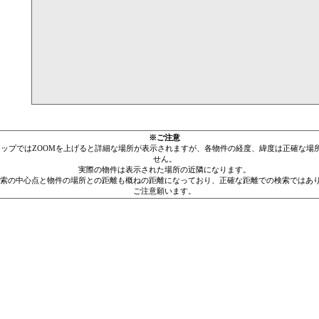
※ご注意
leマップではZOOMを上げると詳細な場所が表示されますが、各物件の経度、緯度は正確な場
せん。
実際の物件は表示された場所の近隣になります。
索の中心点と物件の場所との距離も概ねの距離になっており、正確な距離での検索ではあ
ご注意願います。