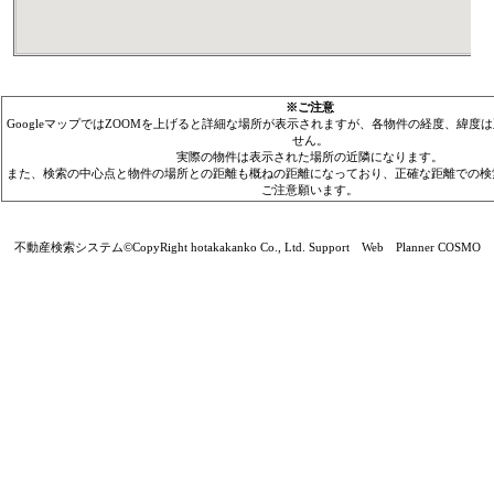
※ご注意
GoogleマップではZOOMを上げると詳細な場所が表示されますが、各物件の経度、緯度
せん。
実際の物件は表示された場所の近隣になります。
また、検索の中心点と物件の場所との距離も概ねの距離になっており、正確な距離での検
ご注意願います。
不動産検索システム©CopyRight hotakakanko Co., Ltd. Support Web Planner COSMO