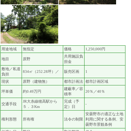
用途地域
無指定
価格
1,250,000円
共用施設負
地目
原野
担金
敷地／私道
834㎡（252.28坪）／
販売区画
1
負担
現状
原野（建物無）
都市計画法
都市計画区域
建蔽率／容
坪単価
約0.49万円
20％／40％
積率
JR大糸線穂高駅から
完成（予
交通手段
-
５．３Km
定）日
安曇野市の適正な土地
権利形態
所有権
法令の制限
利用に関する条例、安
曇野市景観条例