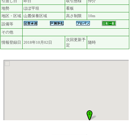
引渡し日
即日
取引態様
仲介
地勢
ほぼ平坦
看板
地区・区域
山麓保養区域
高さ制限
10m
設備等
その他
次回更新予
情報登録日
2018年10月02日
随時
定