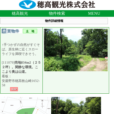
穂高観光
物件検索
MENU
物件詳細情報
↑手つかずの自然がすぐそ
ば。原生林に近くスロー
ライフを満喫できそう。
[111079]
売地834m2（２５
２坪）。閑静な環境。こ
こより奥は山道。
看板：
安曇野市穂高牧山崎1652-
58