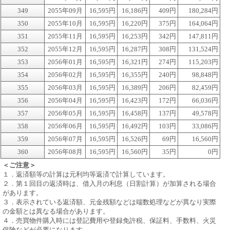
349
2055年09月
16,595円
16,186円
409円
180,284円
350
2055年10月
16,595円
16,220円
375円
164,064円
351
2055年11月
16,595円
16,253円
342円
147,811円
352
2055年12月
16,595円
16,287円
308円
131,524円
353
2056年01月
16,595円
16,321円
274円
115,203円
354
2056年02月
16,595円
16,355円
240円
98,848円
355
2056年03月
16,595円
16,389円
206円
82,459円
356
2056年04月
16,595円
16,423円
172円
66,036円
357
2056年05月
16,595円
16,458円
137円
49,578円
358
2056年06月
16,595円
16,492円
103円
33,086円
359
2056年07月
16,595円
16,526円
69円
16,560円
360
2056年08月
16,595円
16,560円
35円
0円
＜ご注意＞
１．返済額等の計算は元利均等返済で計算しています。
２．第１回目の返済時は、借入月の利息（日割計算）が加算される場合
があります。
３．表示されている返済額、元金残額などは端数処理などが異なり実際
の金額とは異なる場合があります。
４．売買物件購入時には登記費用や登録免許税、保証料、手数料、火災
保険などが必要になります。