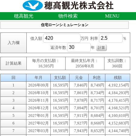
穂高観光
物件検索
MENU
住宅ローンシミュレーション
借入額
万円 利率
％
入力欄
返済年数
年
毎月の支払額：
最終支払年月：
支払回数：
計算結果
16,595円
2056年8月
360回
回
年月
支払額
元金
利息
残額
1
2026年09月
16,595円
7,846円
8,749円
4,192,154円
2
2026年10月
16,595円
7,861円
8,734円
4,184,293円
3
2026年11月
16,595円
7,878円
8,717円
4,176,415円
4
2026年12月
16,595円
7,894円
8,701円
4,168,521円
5
2027年01月
16,595円
7,911円
8,684円
4,160,610円
6
2027年02月
16,595円
7,927円
8,668円
4,152,683円
7
2027年03月
16,595円
7,943円
8,652円
4,144,740円