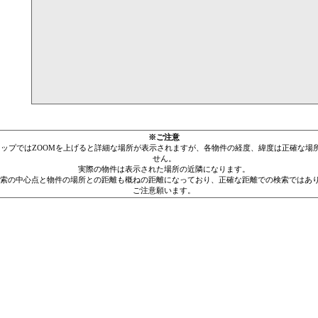
※ご注意
leマップではZOOMを上げると詳細な場所が表示されますが、各物件の経度、緯度は正確な場
せん。
実際の物件は表示された場所の近隣になります。
索の中心点と物件の場所との距離も概ねの距離になっており、正確な距離での検索ではあ
ご注意願います。