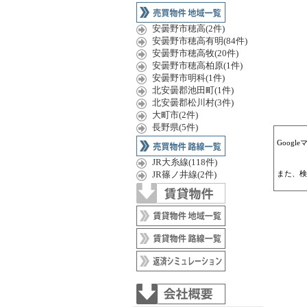
安曇野市穂高(2件)
安曇野市穂高有明(84件)
安曇野市穂高牧(20件)
安曇野市穂高柏原(1件)
安曇野市明科(1件)
北安曇郡池田町(1件)
北安曇郡松川村(3件)
大町市(2件)
長野県(5件)
Goog
JR大糸線(118件)
JR篠ノ井線(2件)
また、検