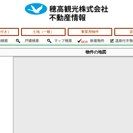
泉付き）
土地（一般）
事業用物件
賃
物件の地図