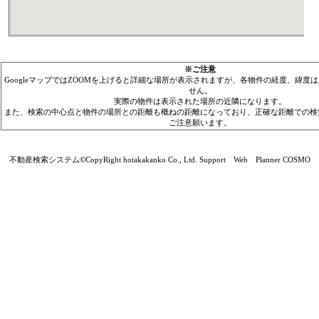
※ご注意
GoogleマップではZOOMを上げると詳細な場所が表示されますが、各物件の経度、緯度
せん。
実際の物件は表示された場所の近隣になります。
また、検索の中心点と物件の場所との距離も概ねの距離になっており、正確な距離での検
ご注意願います。
不動産検索システム©CopyRight hotakakanko Co., Ltd. Support Web Planner COSMO