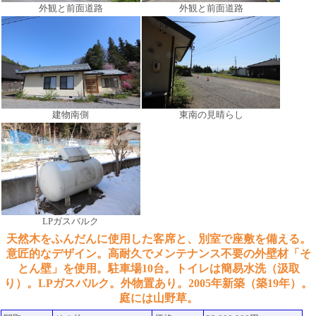
外観と前面道路
外観と前面道路
建物南側
東南の見晴らし
LPガスバルク
天然木をふんだんに使用した客席と、別室で座敷を備える。
意匠的なデザイン。高耐久でメンテナンス不要の外壁材「そ
とん壁」を使用。駐車場10台。トイレは簡易水洗（汲取
り）。LPガスバルク。外物置あり。2005年新築（築19年）。
庭には山野草。