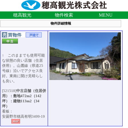
穂高観光
物件検索
MENU
物件詳細情報
↑ このままでも使用可能
な状態の良い店舗（住居
併用）。山麓線（県道25
号線）沿いでアクセス良
好。東南に開け見晴らし
も良い。
[521518]
中古店舗（住居併
用）：敷地472m2（142
坪）：建物113m2（34
坪）
看板：
安曇野市穂高有明3499-19