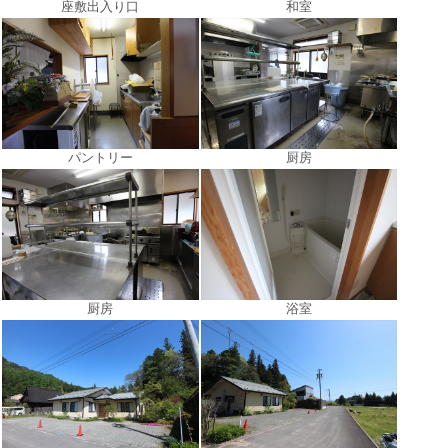
座敷出入り口
和室
パントリー
厨房
厨房
浴室