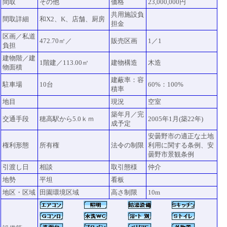
間取
その他
価格
23,000,000円
共用施設負
間取詳細
和X2、K、店舗、厨房
担金
区画／私道
472.70㎡／
販売区画
1／1
負担
建物階／建
1階建／113.00㎡
建物構造
木造
物面積
建蔽率：容
駐車場
10台
60%：100%
積率
地目
現況
空室
築年月／完
交通手段
穂高駅から5.0ｋｍ
2005年1月(築22年)
成予定
安曇野市の適正な土地
権利形態
所有権
法令の制限
利用に関する条例、安
曇野市景観条例
引渡し日
相談
取引態様
仲介
地勢
平坦
看板
地区・区域
田園環境区域
高さ制限
10m