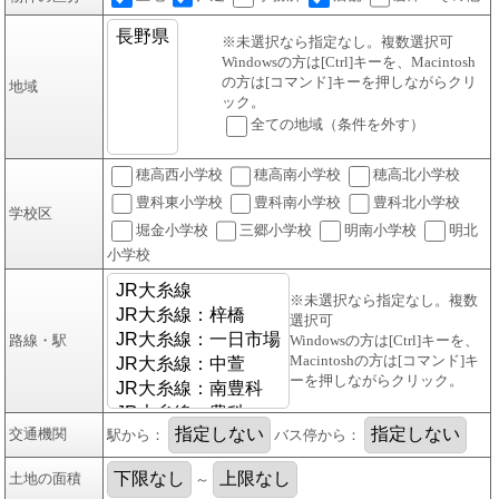
※未選択なら指定なし。複数選択可
Windowsの方は[Ctrl]キーを、Macintosh
の方は[コマンド]キーを押しながらクリ
地域
ック。
全ての地域（条件を外す）
穂高西小学校
穂高南小学校
穂高北小学校
豊科東小学校
豊科南小学校
豊科北小学校
学校区
堀金小学校
三郷小学校
明南小学校
明北
小学校
※未選択なら指定なし。複数
選択可
路線・駅
Windowsの方は[Ctrl]キーを、
Macintoshの方は[コマンド]キ
ーを押しながらクリック。
交通機関
駅から：
バス停から：
土地の面積
～