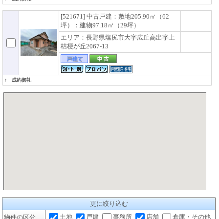
[521671] 中古戸建：敷地205.90㎡（62
坪）：建物97.18㎡（29坪）
エリア：長野県塩尻市大字広丘高出字上
桔梗が丘2067-13
↑ 成約御礼
更に絞り込む
土地
戸建
事務所
店舗
倉庫・その他
物件の区分