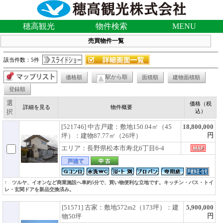
穂高観光
物件検索
MENU
売買物件一覧
該当件数：5件
駅から順
価格順
面積順
建物面積順
登録順
選
価格（税
詳細を見る
物件概要
択
込）
[521746] 中古戸建：敷地150.04㎡（45
18,800,000
円
坪）：建物87.77㎡（26坪）
エリア：長野県松本市寿北6丁目6-4
↑ ツルヤ、イオンなど商業施設へ車約5分で、買い物便利な立地です。キッチン・バス・トイ
レ・玄関ドアを新品交換済み。
[51571] 古家：敷地572m2（173坪）：建
5,900,000
円
物50坪