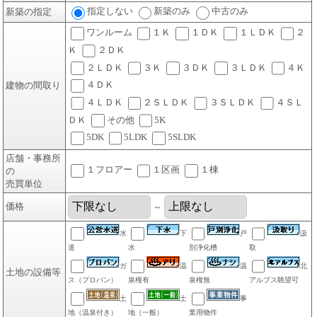
指定しない
新築のみ
中古のみ
新築の指定
ワンルーム
１Ｋ
１ＤＫ
１ＬＤＫ
２
Ｋ
２ＤＫ
２ＬＤＫ
３Ｋ
３ＤＫ
３ＬＤＫ
４Ｋ
４ＤＫ
建物の間取り
４ＬＤＫ
２ＳＬＤＫ
３ＳＬＤＫ
４ＳＬ
ＤＫ
その他
5K
5DK
5LDK
5SLDK
店舗・事務所
１フロアー
１区画
１棟
の
売買単位
価格
～
水
下
戸
汲
道
水
別浄化槽
取
ガ
温
温
北
土地の設備等
ス（プロパン）
泉権有
泉権無
アルプス眺望可
土
土
事
地（温泉付き）
地（一般）
業用物件