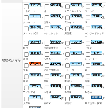
オ
給
シ
ガ
ートロック
湯
ステムキッチン
スコンロ
IH
戸
水
汲
クッキング
別浄化
洗トイレ
取
バ
ウ
暖
シ
ス・トイレ別
ォシュレット
房便座
ャンプードレッサ
ー
洗
室
プ
床
面台
内洗濯機置場
ロパン
下収納
床
バ
ロ
エ
暖房
ルコニー
フト
レベーター
建物の設備等
温
北
ペ
物
泉有
アルプス眺望可
ット 可
置
専
駐
駐
駐
用庭
車場
車場2台
輪場
ピ
女
男
学
アノ設置可
性専用
性専用
生専用
法
高
事
戸
人専用
齢者可
務所可
建て別荘・住宅