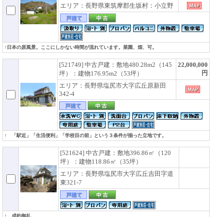
エリア：長野県東筑摩郡生坂村：小立野
↑日本の原風景。ここにしかない時間が流れています。菜園、畑、可。
[521749] 中古戸建：敷地480.28m2（145
22,000,000
円
坪）：建物176.95m2（53坪）
エリア：長野県塩尻市大字広丘原新田
342-4
↑ 「駅近」「生活便利」「学校目の前」という３条件が揃った立地です。
[521624] 中古戸建：敷地396.86㎡（120
坪）：建物118.86㎡（35坪）
エリア：長野県塩尻市大字広丘吉田字道
東321-7
↑ 成約御礼