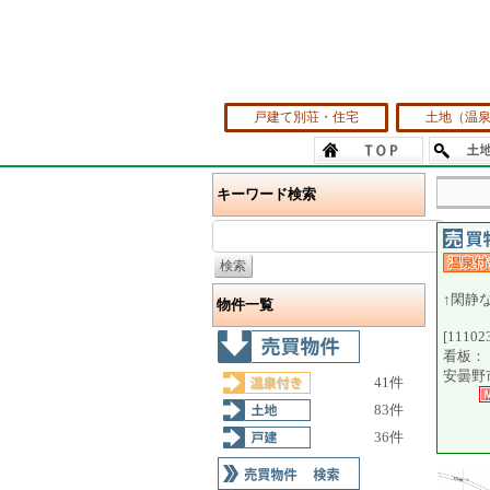
戸建て別荘・住宅
土地（温
キーワード検索
↑閑静
物件一覧
[11102
看板：
安曇野市
41件
83件
36件