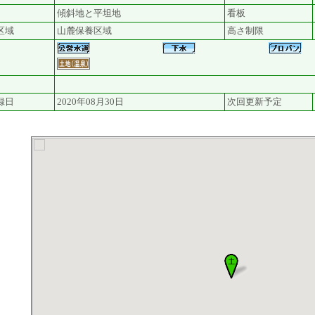
傾斜地と平坦地
看板
区域
山麓保養区域
高さ制限
録日
2020年08月30日
次回更新予定