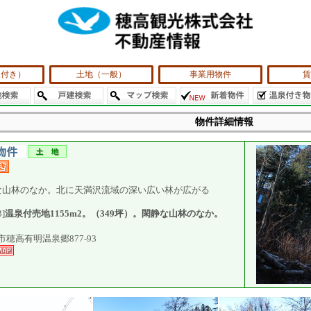
泉付き）
土地（一般）
事業用物件
賃
物件詳細情報
な山林のなか。北に天満沢流域の深い広い林が広がる
3]
温泉付売地1155m2。（349坪）。閑静な山林のなか。
穂高有明温泉郷877-93