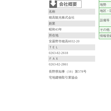
地勢
地区・
名称
穂高観光株式会社
設備等
創業
昭和43年
その他
所在地
情報登
安曇野市穂高6032-20
ＴＥＬ
0263-82-2618
ＦＡＸ
0263-82-2861
長野県知事（16）第578号
宅地建物取引業協会