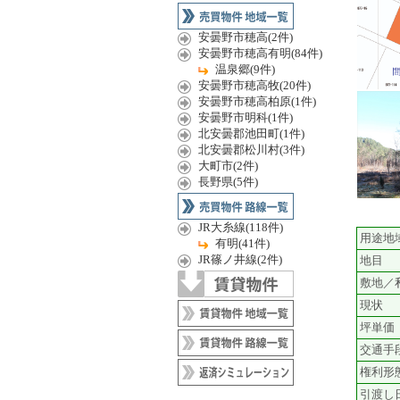
安曇野市穂高(2件)
安曇野市穂高有明(84件)
温泉郷(9件)
安曇野市穂高牧(20件)
安曇野市穂高柏原(1件)
安曇野市明科(1件)
北安曇郡池田町(1件)
北安曇郡松川村(3件)
大町市(2件)
長野県(5件)
JR大糸線(118件)
用途地
有明(41件)
JR篠ノ井線(2件)
地目
敷地／
現状
坪単価
交通手
権利形
引渡し