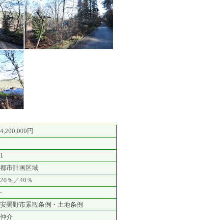
4,200,000円
1
都市計画区域
20％／40％
-
安曇野市景観条例・土地条例
仲介