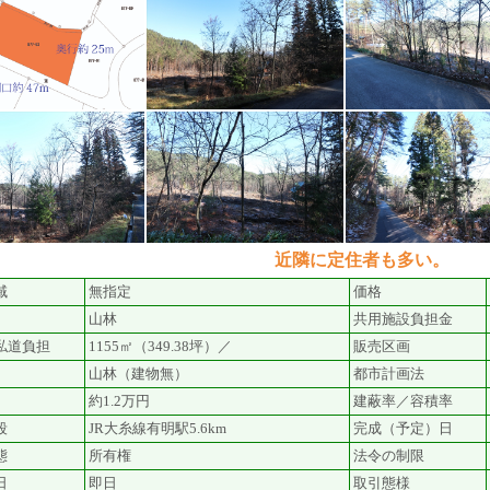
近隣に定住者も多い。
域
無指定
価格
山林
共用施設負担金
私道負担
1155㎡（349.38坪）／
販売区画
山林（建物無）
都市計画法
約1.2万円
建蔽率／容積率
段
JR大糸線有明駅5.6km
完成（予定）日
態
所有権
法令の制限
日
即日
取引態様