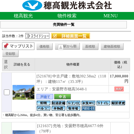
穂高観光
物件検索
MENU
売買物件一覧
該当件数：2件
駅から順
価格順
面積順
建物面積順
登録順
選
価格（税
詳細を見る
物件概要
択
込）
[521678] 中古戸建：敷地392.58m2（118
17,000,000
円
坪）：建物117㎡（35.3坪）
エリア：安曇野市穂高5648-1
↑ 穂高駅から260m。徒歩4分。買い物、官公署も徒歩圏内。
[121637] 売地：安曇野市穂高6677-9外
（79坪）