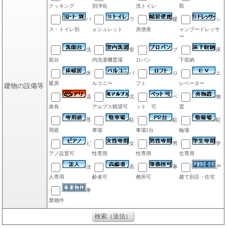
クッキング
別浄化
洗トイレ
取
バ
ウ
暖
シ
ス・トイレ別
ォシュレット
房便座
ャンプードレッサ
ー
洗
室
プ
床
面台
内洗濯機置場
ロパン
下収納
床
バ
ロ
エ
暖房
ルコニー
フト
レベーター
建物の設備等
温
北
ペ
物
泉有
アルプス眺望可
ット 可
置
専
駐
駐
駐
用庭
車場
車場2台
輪場
ピ
女
男
学
アノ設置可
性専用
性専用
生専用
法
高
事
戸
人専用
齢者可
務所可
建て別荘・住宅
事
業物件