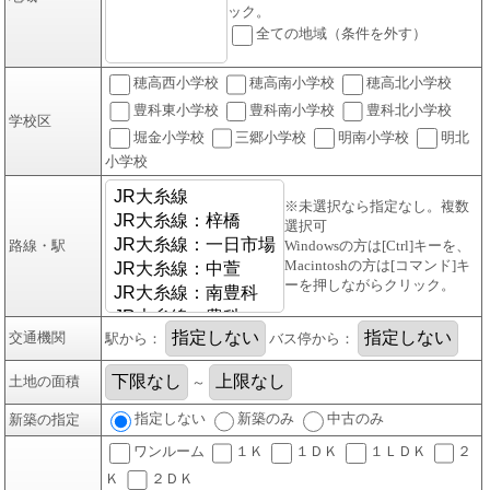
ック。
全ての地域（条件を外す）
穂高西小学校
穂高南小学校
穂高北小学校
豊科東小学校
豊科南小学校
豊科北小学校
学校区
堀金小学校
三郷小学校
明南小学校
明北
小学校
※未選択なら指定なし。複数
選択可
路線・駅
Windowsの方は[Ctrl]キーを、
Macintoshの方は[コマンド]キ
ーを押しながらクリック。
交通機関
駅から：
バス停から：
土地の面積
～
指定しない
新築のみ
中古のみ
新築の指定
ワンルーム
１Ｋ
１ＤＫ
１ＬＤＫ
２
Ｋ
２ＤＫ