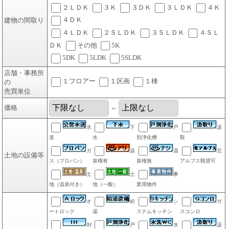
２ＬＤＫ
３Ｋ
３ＤＫ
３ＬＤＫ
４Ｋ
４ＤＫ
建物の間取り
４ＬＤＫ
２ＳＬＤＫ
３ＳＬＤＫ
４ＳＬ
ＤＫ
その他
5K
5DK
5LDK
5SLDK
店舗・事務所
１フロアー
１区画
１棟
の
売買単位
価格
～
水
下
戸
汲
道
水
別浄化槽
取
ガ
温
温
北
土地の設備等
ス（プロパン）
泉権有
泉権無
アルプス眺望可
土
土
事
地（温泉付き）
地（一般）
業用物件
オ
給
シ
ガ
ートロック
湯
ステムキッチン
スコンロ
IH
戸
水
汲