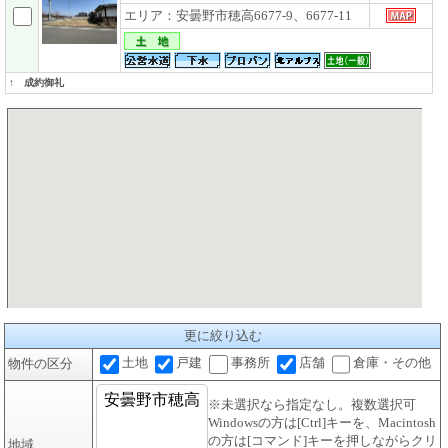
エリア：安曇野市穂高6677-9、6677-11
↑ 成約御礼
更に絞り込む
土地
戸建
事務所
店舗
倉庫・その他
物件の区分
※未選択なら指定なし。複数選択可
Windowsの方は[Ctrl]キーを、Macintosh
の方は[コマンド]キーを押しながらクリ
地域