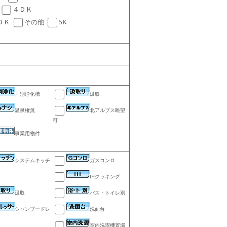
４ＤＫ
ＤＫ
その他
5K
戸別浄化槽
汲取
温泉権無
北アルプス眺望
可
事業用物件
システムキッチ
ガスコンロ
IHクッキング
汲取
バス・トイレ別
シャンプードレ
洗面台
室内洗濯機置場