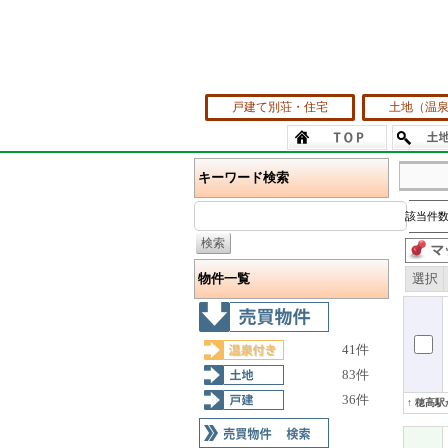
戸建て別荘・住宅
土地（温
キーワード検索
該当件数
物件一覧
選択
41件
83件
36件
↑ 穂高