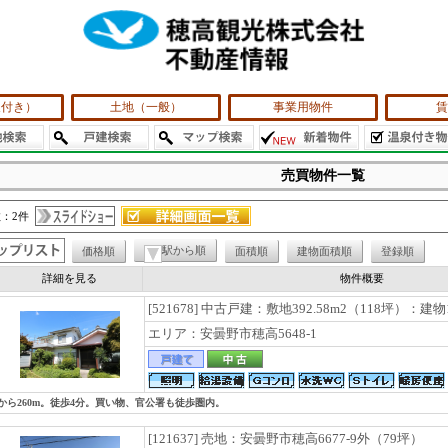
泉付き）
土地（一般）
事業用物件
賃
売買物件一覧
：2件
駅から順
価格順
面積順
建物面積順
登録順
詳細を見る
物件概要
[521678] 中古戸建：敷地392.58m2（118坪）：建物
エリア：安曇野市穂高5648-1
駅から260m。徒歩4分。買い物、官公署も徒歩圏内。
[121637] 売地：安曇野市穂高6677-9外（79坪）