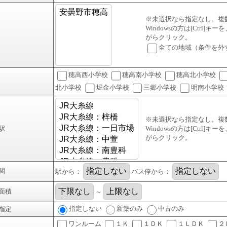
※未選択なら指定なし。複
Windowsの方は[Ctrl]キ
がらクリック。
全ての地域（条件を外
穂高西小学校
穂高南小学校
穂高北小学校
北小学校
堀金小学校
三郷小学校
明南小学校
※未選択なら指定なし。複
駅
Windowsの方は[Ctrl]キ
がらクリック。
関
駅から：
バス停から：
面積
～
指定しない
新築のみ
中古のみ
指定
ワンルーム
１Ｋ
１ＤＫ
１ＬＤＫ
２