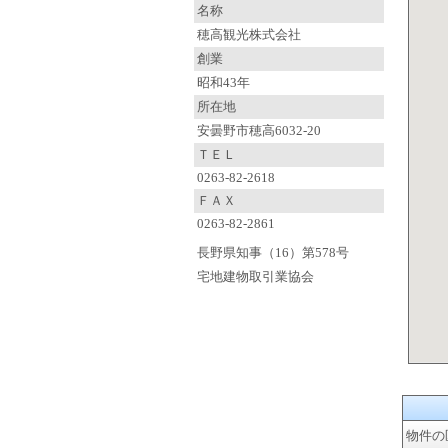
名称
穂高観光株式会社
創業
昭和43年
所在地
安曇野市穂高6032-20
ＴＥＬ
0263-82-2618
ＦＡＸ
0263-82-2861
長野県知事（16）第578号
宅地建物取引業協会
物件の