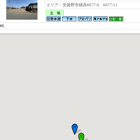
エリア：安曇野市穂高6677-9、6677-11
御礼