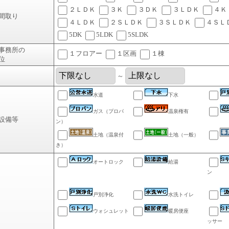
２ＬＤＫ
３Ｋ
３ＤＫ
３ＬＤＫ
４Ｋ
間取り
４ＬＤＫ
２ＳＬＤＫ
３ＳＬＤＫ
４ＳＬ
5DK
5LDK
5SLDK
事務所の
１フロアー
１区画
１棟
位
～
水道
下水
ガス（プロパ
温泉権有
設備等
ン）
土地（温泉付
土地（一般）
き）
オートロック
給湯
ン
戸別浄化
水洗トイレ
ウォシュレット
暖房便座
ッサー