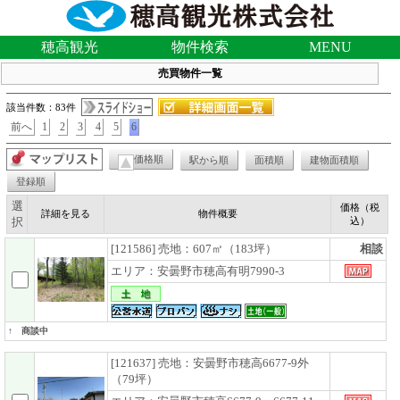
穂高観光
物件検索
MENU
売買物件一覧
該当件数：83件
前へ
1
2
3
4
5
6
価格順
駅から順
面積順
建物面積順
登録順
選
価格（税
詳細を見る
物件概要
択
込）
[121586] 売地：607㎡（183坪）
相談
エリア：安曇野市穂高有明7990-3
↑ 商談中
[121637] 売地：安曇野市穂高6677-9外
（79坪）