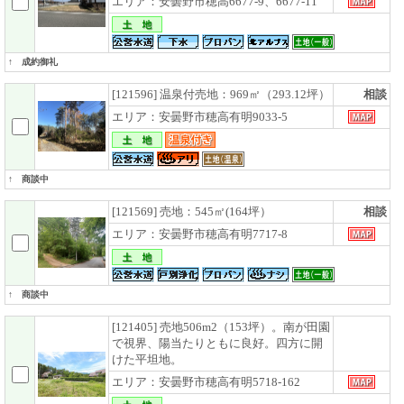
エリア：安曇野市穂高6677-9、6677-11
↑ 成約御礼
[121596] 温泉付売地：969㎡（293.12坪）
相談
エリア：安曇野市穂高有明9033-5
↑ 商談中
[121569] 売地：545㎡(164坪）
相談
エリア：安曇野市穂高有明7717-8
↑ 商談中
[121405] 売地506m2（153坪）。南が田園
で視界、陽当たりともに良好。四方に開
けた平坦地。
エリア：安曇野市穂高有明5718-162