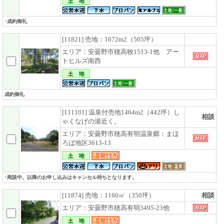
↑成約御礼
[11821] 売地：1672m2（505坪）
エリア：安曇野市穂高牧1513-1他 アー
トヒルズ南西
成約御礼
[111101] 温泉付売地1464m2（442坪）し
相談
ゃくなげの湯近く。
エリア：安曇野市穂高有明温泉郷：まほ
ろば地区3613-13
↑商談中。以降のお申し込みはキャンセル待ちとなります。
[11874] 売地：1160㎡（350坪）
相談
エリア：安曇野市穂高有明3495-23他