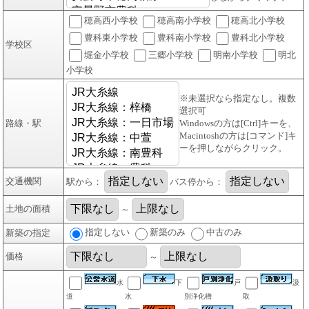
穂高西小学校
穂高南小学校
穂高北小学校
豊科東小学校
豊科南小学校
豊科北小学校
学校区
堀金小学校
三郷小学校
明南小学校
明北
小学校
※未選択なら指定なし。複数
選択可
路線・駅
Windowsの方は[Ctrl]キーを、
Macintoshの方は[コマンド]キ
ーを押しながらクリック。
交通機関
駅から：
バス停から：
土地の面積
～
指定しない
新築のみ
中古のみ
新築の指定
価格
～
水
下
戸
汲
道
水
別浄化槽
取