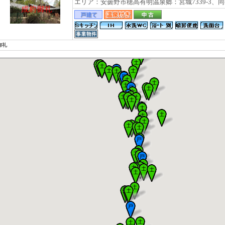
エリア：安曇野市穂高有明温泉郷：宮城7339-3、同
御礼