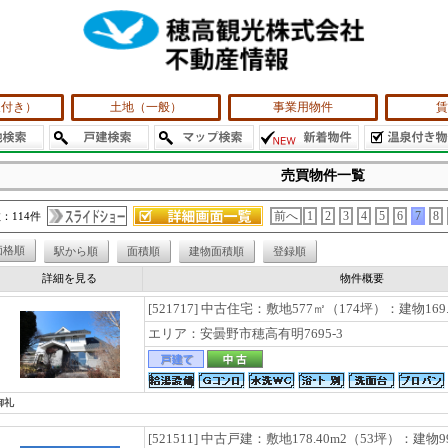
泉付き）
土地（一般）
事業用物件
賃
売買物件一覧
：114件
前へ
1
2
3
4
5
6
7
8
価格順
駅から順
面積順
建物面積順
登録順
詳細を見る
物件概要
[521717] 中古住宅：敷地577㎡（174坪）：建物169
エリア：安曇野市穂高有明7695-3
御礼
[521511] 中古戸建：敷地178.40m2（53坪）：建物9