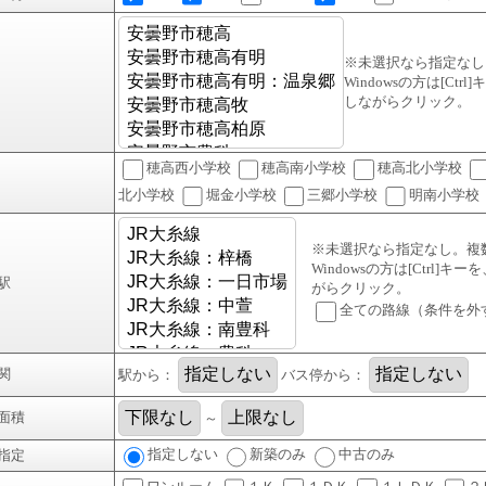
※未選択なら指定なし
Windowsの方は[Ctr
しながらクリック。
穂高西小学校
穂高南小学校
穂高北小学校
北小学校
堀金小学校
三郷小学校
明南小学校
※未選択なら指定なし。複
Windowsの方は[Ctrl]キ
駅
がらクリック。
全ての路線（条件を外
関
駅から：
バス停から：
面積
～
指定しない
新築のみ
中古のみ
指定