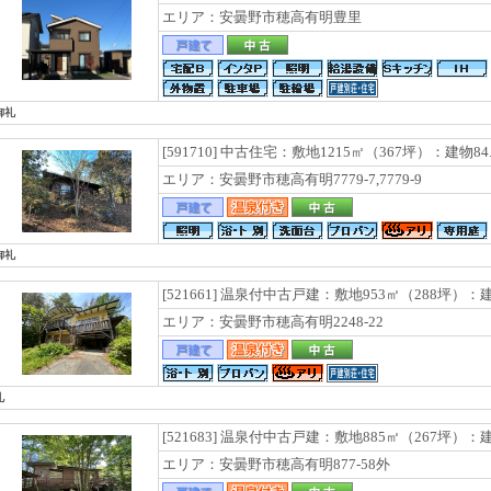
エリア：安曇野市穂高有明豊里
御礼
[591710] 中古住宅：敷地1215㎡（367坪）：建物84
エリア：安曇野市穂高有明7779-7,7779-9
御礼
[521661] 温泉付中古戸建：敷地953㎡（288坪）：建
エリア：安曇野市穂高有明2248-22
礼
[521683] 温泉付中古戸建：敷地885㎡（267坪）：建
エリア：安曇野市穂高有明877-58外