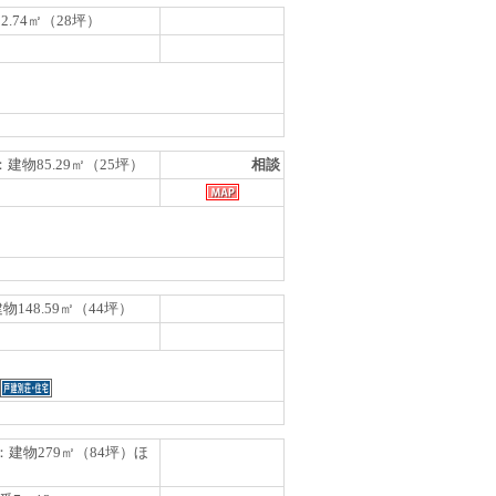
92.74㎡（28坪）
：建物85.29㎡（25坪）
相談
物148.59㎡（44坪）
）：建物279㎡（84坪）ほ