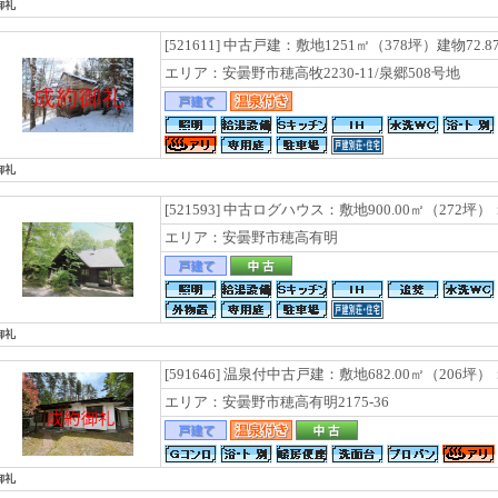
御礼
[521611] 中古戸建：敷地1251㎡（378坪）建物72.
エリア：安曇野市穂高牧2230-11/泉郷508号地
御礼
[521593] 中古ログハウス：敷地900.00㎡（272坪）
エリア：安曇野市穂高有明
御礼
[591646] 温泉付中古戸建：敷地682.00㎡（206坪）
エリア：安曇野市穂高有明2175-36
御礼