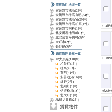
安曇野市穂高(2件)
安曇野市穂高有明(84件)
安曇野市穂高牧(20件)
安曇野市穂高柏原(1件)
↑ 成約
安曇野市明科(1件)
北安曇郡池田町(1件)
北安曇郡松川村(3件)
大町市(2件)
長野県(5件)
↑ 成約
JR大糸線(118件)
柏矢町(1件)
穂高(45件)
有明(41件)
安曇追分(16件)
細野(2件)
北細野(1件)
信濃松川(1件)
↑成約御
北大町(1件)
JR篠ノ井線(2件)