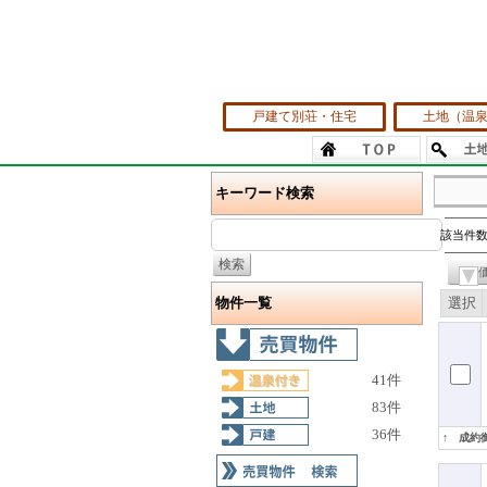
戸建て別荘・住宅
土地（温
キーワード検索
該当件数
物件一覧
選択
41件
83件
36件
↑ 成約