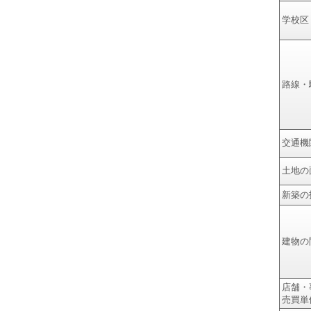
学校区
路線・
交通機
土地の
新築の
建物の
店舗・
売買単