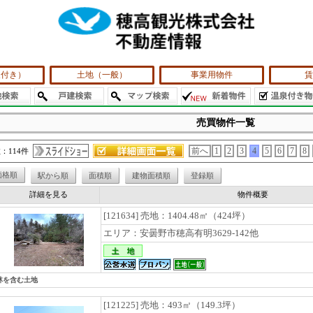
泉付き）
土地（一般）
事業用物件
賃
売買物件一覧
：114件
前へ
1
2
3
4
5
6
7
8
価格順
駅から順
面積順
建物面積順
登録順
詳細を見る
物件概要
[121634] 売地：1404.48㎡（424坪）
エリア：安曇野市穂高有明3629-142他
林を含む土地
[121225] 売地：493㎡（149.3坪）