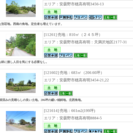
エリア：安曇野市穂高有明3456-13
な別荘地。西南の角地。定住者も増えています。
[11261] 売地：810㎡（２４５坪）
エリア：安曇野市穂高有明：天満沢地区2177-31
山林に接し人目を気にする必要なし。
[121602] 売地：683㎡（206.60坪）
エリア：安曇野市穂高有明3454-21,22
伐採済みの見晴らしの良い土地。206坪の緩い傾斜地。北西角地。
[121614] 売地：661m2(199坪)
エリア：安曇野市穂高有明8884-5