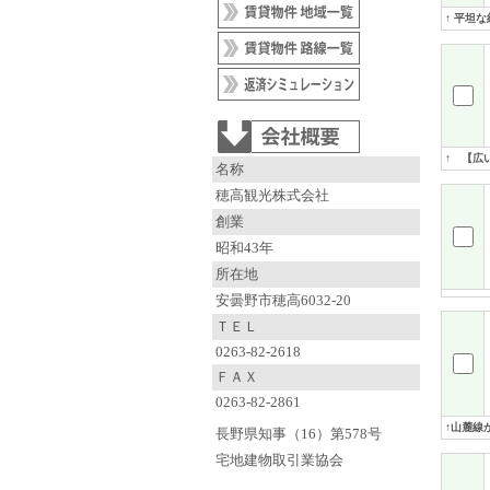
↑ 平坦
↑ 【広
名称
穂高観光株式会社
創業
昭和43年
所在地
安曇野市穂高6032-20
ＴＥＬ
0263-82-2618
ＦＡＸ
0263-82-2861
↑山麓線
長野県知事（16）第578号
宅地建物取引業協会