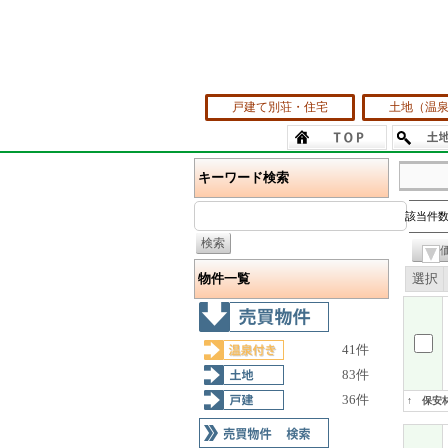
戸建て別荘・住宅
土地（温
キーワード検索
該当件数
物件一覧
選択
41件
83件
36件
↑ 保安