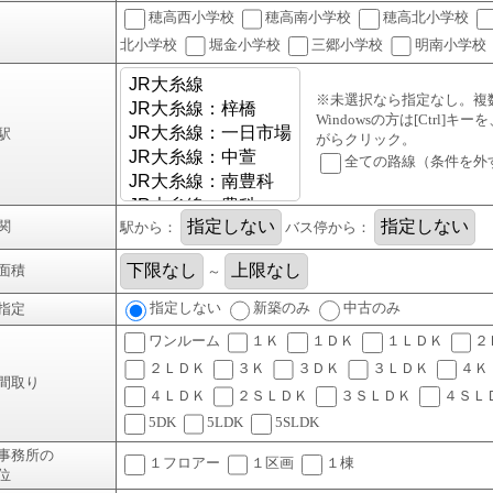
穂高西小学校
穂高南小学校
穂高北小学校
北小学校
堀金小学校
三郷小学校
明南小学校
※未選択なら指定なし。複
Windowsの方は[Ctrl]キ
駅
がらクリック。
全ての路線（条件を外
関
駅から：
バス停から：
面積
～
指定しない
新築のみ
中古のみ
指定
ワンルーム
１Ｋ
１ＤＫ
１ＬＤＫ
２
２ＬＤＫ
３Ｋ
３ＤＫ
３ＬＤＫ
４Ｋ
間取り
４ＬＤＫ
２ＳＬＤＫ
３ＳＬＤＫ
４ＳＬ
5DK
5LDK
5SLDK
事務所の
１フロアー
１区画
１棟
位