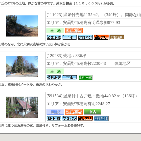
が丘の376坪の土地。静かな林の中です。給水分担金（１１０，０００円）が必要。
[111023] 温泉付売地1155m2。（349坪）。閑静
エリア：安曇野市穂高有明温泉郷877-93
山林のなか。北に天満沢流域の深い広い林が広がる
[120283] 売地：336坪
エリア：安曇野市穂高牧2230-43 泉郷地区
至近。標高1000メートル、高原のさわやかさ。
[591534] 温泉付中古戸建：敷地449.82㎡（136坪）
エリア：安曇野市穂高有明2248-27
地内に建つ三角屋根の家。温泉付き。リフォーム必要築50年。