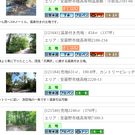
エリア：安曇野市穂高有明温泉郷：小岩岳2181-66
から西へ350メートル。温泉付きの土地です。
[121641] 温泉付き売地：454㎡（137坪）
エリア：安曇野市穂高有明2186-234
線より東に下りたところ。渓流「天満沢」に接する温泉付き土地。
[121184] 売地631㎡。190.8坪。カントリービレ
エリア：安曇野市穂高牧2228-13
ントリーに近い 別荘地の一角です！温泉引込可能
[121546] 売地1246㎡（376坪）
エリア：安曇野市穂高有明7399-3