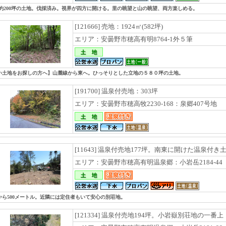
な約200坪の土地。伐採済み。視界が四方に開ける。里の眺望と山の眺望、両方楽しめる。
[121666] 売地：1924㎡(582坪)
エリア：安曇野市穂高有明8764-1外５筆
い土地をお探しの方へ】山麓線から東へ。ひっそりとした立地の５８０坪の土地。
[191700] 温泉付売地：303坪
エリア：安曇野市穂高牧2230-168：泉郷407号地
[11643] 温泉付売地177坪。南東に開けた温泉付き
エリア：安曇野市穂高有明温泉郷：小岩岳2184-44
から500メートル。近隣には定住者もいて安心の別荘地。
[121334] 温泉付売地194坪。小岩嶽別荘地の一番上