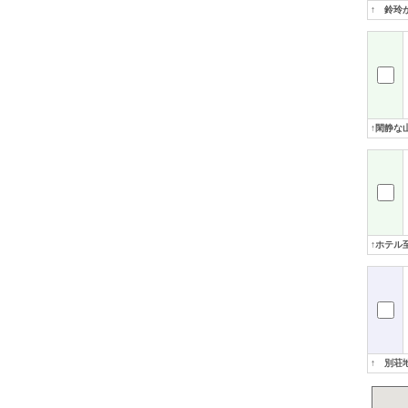
↑ 鈴玲
↑閑静な
↑ホテル
↑ 別荘