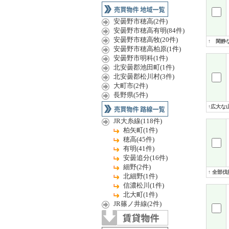
安曇野市穂高(2件)
安曇野市穂高有明(84件)
安曇野市穂高牧(20件)
↑ 閑静
安曇野市穂高柏原(1件)
安曇野市明科(1件)
北安曇郡池田町(1件)
北安曇郡松川村(3件)
大町市(2件)
長野県(5件)
↑広大な
JR大糸線(118件)
柏矢町(1件)
穂高(45件)
有明(41件)
安曇追分(16件)
細野(2件)
↑ 全部
北細野(1件)
信濃松川(1件)
北大町(1件)
JR篠ノ井線(2件)