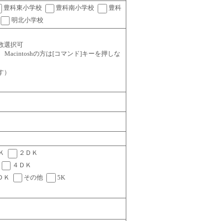
豊科東小学校
豊科南小学校
豊科
明北小学校
数選択可
ーを、Macintoshの方は[コマンド]キーを押しな
す）
Ｋ
２ＤＫ
４ＤＫ
ＤＫ
その他
5K